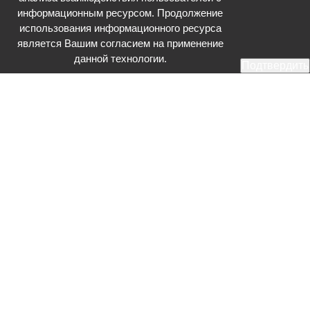
информационным ресурсом. Продолжение
использования информационного ресурса
является Вашим согласием на применение
данной технологии.
Подтвердить
Общественное телевидение - Серпухов (ОТВ-Серпухов) - ресурс,
посвященный общественно-политической жизни в Серпухове.
Оперативное и разностороннее освещение актуальных событий,
интервью с интересными лицами, эксклюзивные материалы.
Главный редактор: Акинфеева О.А.
Редакция: +7 (4967) 12-44-36
glavred@otv-media.ru
Адрес редакции: 142203, Московская обл., г.о. Серпухов, ул. Джона
Рида, д.5.
Учредитель: Муниципальное автономное учреждение
«Серпуховское информационное агентство».
Знак информационной продукции в случаях, предусмотренных
Федеральным законом от 29 декабря 2010 года № 436-ФЗ «О
защите детей от информации, причиняющей вред их здоровью и