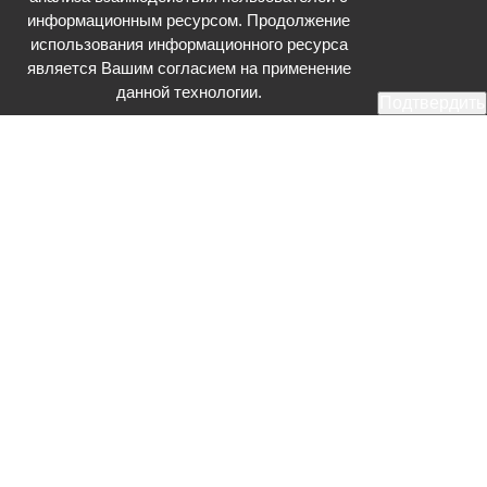
информационным ресурсом. Продолжение
использования информационного ресурса
является Вашим согласием на применение
данной технологии.
Подтвердить
Общественное телевидение - Серпухов (ОТВ-Серпухов) - ресурс,
посвященный общественно-политической жизни в Серпухове.
Оперативное и разностороннее освещение актуальных событий,
интервью с интересными лицами, эксклюзивные материалы.
Главный редактор: Акинфеева О.А.
Редакция: +7 (4967) 12-44-36
glavred@otv-media.ru
Адрес редакции: 142203, Московская обл., г.о. Серпухов, ул. Джона
Рида, д.5.
Учредитель: Муниципальное автономное учреждение
«Серпуховское информационное агентство».
Знак информационной продукции в случаях, предусмотренных
Федеральным законом от 29 декабря 2010 года № 436-ФЗ «О
защите детей от информации, причиняющей вред их здоровью и