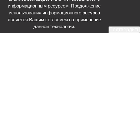
информационным ресурсом. Продолжение
использования информационного ресурса
является Вашим согласием на применение
данной технологии.
Подтвердить
Общественное телевидение - Серпухов (ОТВ-Серпухов) - ресурс,
посвященный общественно-политической жизни в Серпухове.
Оперативное и разностороннее освещение актуальных событий,
интервью с интересными лицами, эксклюзивные материалы.
Главный редактор: Акинфеева О.А.
Редакция: +7 (4967) 12-44-36
glavred@otv-media.ru
Адрес редакции: 142203, Московская обл., г.о. Серпухов, ул. Джона
Рида, д.5.
Учредитель: Муниципальное автономное учреждение
«Серпуховское информационное агентство».
Знак информационной продукции в случаях, предусмотренных
Федеральным законом от 29 декабря 2010 года № 436-ФЗ «О
защите детей от информации, причиняющей вред их здоровью и