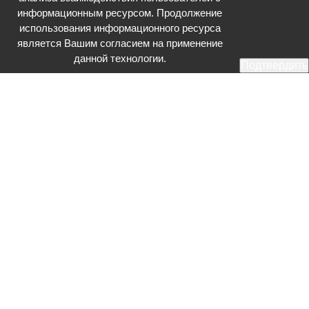
информационным ресурсом. Продолжение
использования информационного ресурса
является Вашим согласием на применение
данной технологии.
Подтвердить
Общественное телевидение - Серпухов (ОТВ-Серпухов) - ресурс,
посвященный общественно-политической жизни в Серпухове.
Оперативное и разностороннее освещение актуальных событий,
интервью с интересными лицами, эксклюзивные материалы.
Главный редактор: Акинфеева О.А.
Редакция: +7 (4967) 12-44-36
glavred@otv-media.ru
Адрес редакции: 142203, Московская обл., г.о. Серпухов, ул. Джона
Рида, д.5.
Учредитель: Муниципальное автономное учреждение
«Серпуховское информационное агентство».
Знак информационной продукции в случаях, предусмотренных
Федеральным законом от 29 декабря 2010 года № 436-ФЗ «О
защите детей от информации, причиняющей вред их здоровью и