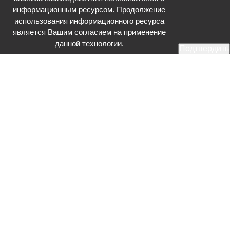
информационным ресурсом. Продолжение
использования информационного ресурса
является Вашим согласием на применение
данной технологии.
Подтвердить
Общественное телевидение - Серпухов (ОТВ-Серпухов) - ресурс,
посвященный общественно-политической жизни в Серпухове.
Оперативное и разностороннее освещение актуальных событий,
интервью с интересными лицами, эксклюзивные материалы.
Главный редактор: Акинфеева О.А.
Редакция: +7 (4967) 12-44-36
glavred@otv-media.ru
Адрес редакции: 142203, Московская обл., г.о. Серпухов, ул. Джона
Рида, д.5.
Учредитель: Муниципальное автономное учреждение
«Серпуховское информационное агентство».
Знак информационной продукции в случаях, предусмотренных
Федеральным законом от 29 декабря 2010 года № 436-ФЗ «О
защите детей от информации, причиняющей вред их здоровью и