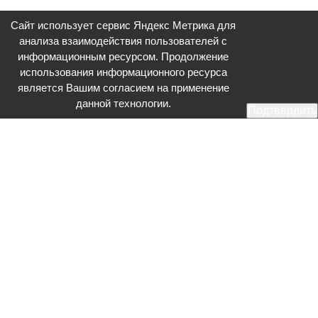
Сайт использует сервис Яндекс Метрика для
анализа взаимодействия пользователей с
информационным ресурсом. Продолжение
использования информационного ресурса
является Вашим согласием на применение
данной технологии.
Подтвердить
Общественное телевидение - Серпухов (ОТВ-Серпухов) - ресурс,
посвященный общественно-политической жизни в Серпухове.
Оперативное и разностороннее освещение актуальных событий,
интервью с интересными лицами, эксклюзивные материалы.
Главный редактор: Акинфеева О.А.
Редакция: +7 (4967) 12-44-36
glavred@otv-media.ru
Адрес редакции: 142203, Московская обл., г.о. Серпухов, ул. Джона
Рида, д.5.
Учредитель: Муниципальное автономное учреждение
«Серпуховское информационное агентство».