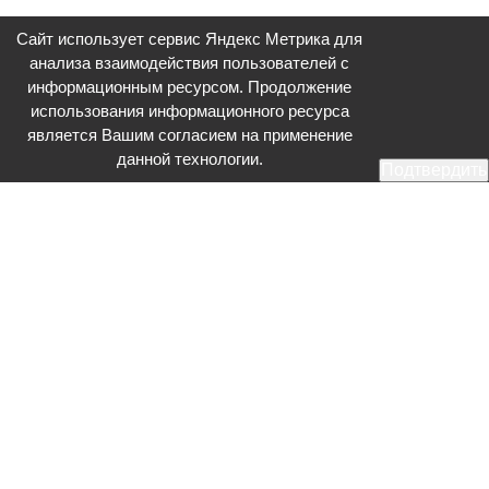
Сайт использует сервис Яндекс Метрика для
анализа взаимодействия пользователей с
информационным ресурсом. Продолжение
использования информационного ресурса
является Вашим согласием на применение
данной технологии.
Подтвердить
Общественное телевидение - Серпухов (ОТВ-Серпухов) - ресурс,
посвященный общественно-политической жизни в Серпухове.
Оперативное и разностороннее освещение актуальных событий,
интервью с интересными лицами, эксклюзивные материалы.
Главный редактор: Акинфеева О.А.
Редакция: +7 (4967) 12-44-36
glavred@otv-media.ru
Адрес редакции: 142203, Московская обл., г.о. Серпухов, ул. Джона
Рида, д.5.
Учредитель: Муниципальное автономное учреждение
«Серпуховское информационное агентство».