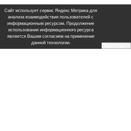
Сайт использует сервис Яндекс Метрика для
анализа взаимодействия пользователей с
информационным ресурсом. Продолжение
использования информационного ресурса
является Вашим согласием на применение
данной технологии.
Подтвердить
Общественное телевидение - Серпухов (ОТВ-Серпухов) - ресурс,
посвященный общественно-политической жизни в Серпухове.
Оперативное и разностороннее освещение актуальных событий,
интервью с интересными лицами, эксклюзивные материалы.
Главный редактор: Акинфеева О.А.
Редакция: +7 (4967) 12-44-36
glavred@otv-media.ru
Адрес редакции: 142203, Московская обл., г.о. Серпухов, ул. Джона
Рида, д.5.
Учредитель: Муниципальное автономное учреждение
«Серпуховское информационное агентство».