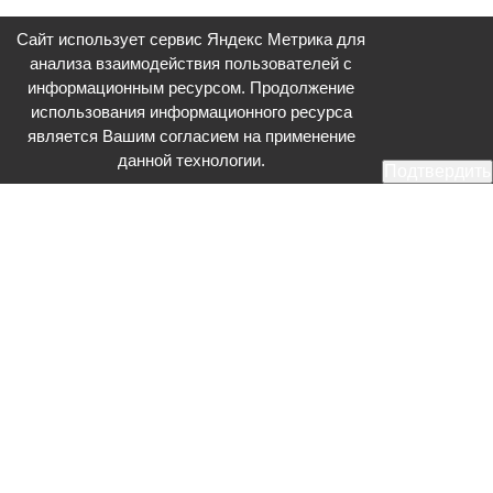
Сайт использует сервис Яндекс Метрика для
анализа взаимодействия пользователей с
информационным ресурсом. Продолжение
использования информационного ресурса
является Вашим согласием на применение
данной технологии.
Подтвердить
Общественное телевидение - Серпухов (ОТВ-Серпухов) - ресурс,
посвященный общественно-политической жизни в Серпухове.
Оперативное и разностороннее освещение актуальных событий,
интервью с интересными лицами, эксклюзивные материалы.
Главный редактор: Акинфеева О.А.
Редакция: +7 (4967) 12-44-36
glavred@otv-media.ru
Адрес редакции: 142203, Московская обл., г.о. Серпухов, ул. Джона
Рида, д.5.
Учредитель: Муниципальное автономное учреждение
«Серпуховское информационное агентство».