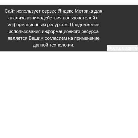
Сайт использует сервис Яндекс Метрика для
анализа взаимодействия пользователей с
информационным ресурсом. Продолжение
использования информационного ресурса
является Вашим согласием на применение
данной технологии.
Подтвердить
Общественное телевидение - Серпухов (ОТВ-Серпухов) - ресурс,
посвященный общественно-политической жизни в Серпухове.
Оперативное и разностороннее освещение актуальных событий,
интервью с интересными лицами, эксклюзивные материалы.
Главный редактор: Акинфеева О.А.
Редакция: +7 (4967) 12-44-36
glavred@otv-media.ru
Адрес редакции: 142203, Московская обл., г.о. Серпухов, ул. Джона
Рида, д.5.
Учредитель: Муниципальное автономное учреждение
«Серпуховское информационное агентство».