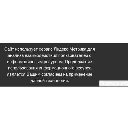
Сайт использует сервис Яндекс Метрика для
анализа взаимодействия пользователей с
информационным ресурсом. Продолжение
использования информационного ресурса
является Вашим согласием на применение
данной технологии.
Подтвердить
Общественное телевидение - Серпухов (ОТВ-Серпухов) - ресурс,
посвященный общественно-политической жизни в Серпухове.
Оперативное и разностороннее освещение актуальных событий,
интервью с интересными лицами, эксклюзивные материалы.
Главный редактор: Акинфеева О.А.