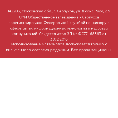
142203, Московская обл., г. Серпухов, ул. Джона Рида, д.5
СМИ Общественное телевидение - Серпухов
зарегистрировано Федеральной службой по надзору в
сфере связи, информационных технологий и массовых
коммуникаций. Свидетельство ЭЛ № ФС77–68363 от
30.12.2016
Использование материалов допускается только с
письменного согласия редакции. Все права защищены.