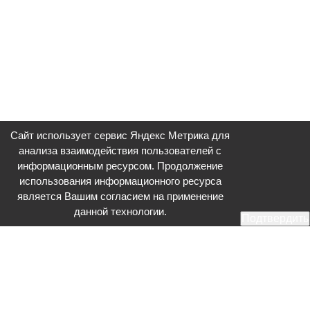
Сайт использует сервис Яндекс Метрика для
анализа взаимодействия пользователей с
информационным ресурсом. Продолжение
использования информационного ресурса
является Вашим согласием на применение
данной технологии.
Подтвердить
Общественное телевидение - Серпухов (ОТВ-Серпухов) - ресурс,
посвященный общественно-политической жизни в Серпухове.
Оперативное и разностороннее освещение актуальных событий,
интервью с интересными лицами, эксклюзивные материалы.