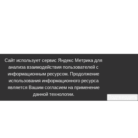
Сайт использует сервис Яндекс Метрика для
анализа взаимодействия пользователей с
информационным ресурсом. Продолжение
использования информационного ресурса
является Вашим согласием на применение
данной технологии.
Подтвердить
Общественное телевидение - Серпухов (ОТВ-Серпухов) - ресурс,
посвященный общественно-политической жизни в Серпухове.
Оперативное и разностороннее освещение актуальных событий,
интервью с интересными лицами, эксклюзивные материалы.