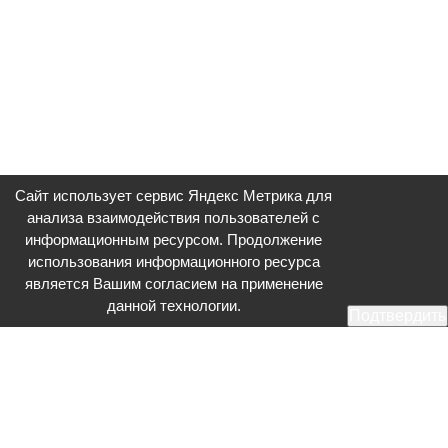
Сайт использует сервис Яндекс Метрика для
анализа взаимодействия пользователей с
информационным ресурсом. Продолжение
использования информационного ресурса
является Вашим согласием на применение
данной технологии.
Подтвердить
Общественное телевидение - Серпухов (ОТВ-Серпухов) - ресурс,
посвященный общественно-политической жизни в Серпухове.
Оперативное и разностороннее освещение актуальных событий,
интервью с интересными лицами, эксклюзивные материалы.