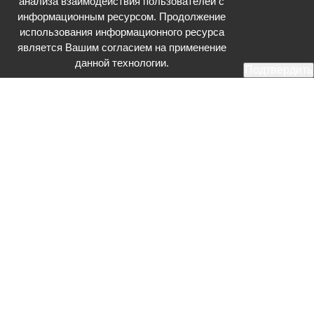
анализа взаимодействия пользователей с
информационным ресурсом. Продолжение
использования информационного ресурса
является Вашим согласием на применение
данной технологии.
Подтвердить
Общественное телевидение - Серпухов (ОТВ-Серпухов) - ресурс,
посвященный общественно-политической жизни в Серпухове.
Оперативное и разностороннее освещение актуальных событий,
интервью с интересными лицами, эксклюзивные материалы.
Главный редактор: Акинфеева О.А.
Редакция: +7 (4967) 12-44-36
glavred@otv-media.ru
Адрес редакции: 142203, Московская обл., г.о. Серпухов, ул. Джона
Рида, д.5.
Учредитель: Муниципальное автономное учреждение
«Серпуховское информационное агентство».
Знак информационной продукции в случаях, предусмотренных
Федеральным законом от 29 декабря 2010 года № 436-ФЗ «О
защите детей от информации, причиняющей вред их здоровью и