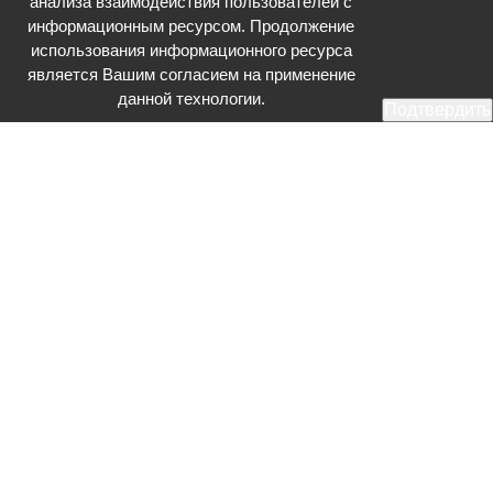
анализа взаимодействия пользователей с
информационным ресурсом. Продолжение
использования информационного ресурса
является Вашим согласием на применение
данной технологии.
Подтвердить
Общественное телевидение - Серпухов (ОТВ-Серпухов) - ресурс,
посвященный общественно-политической жизни в Серпухове.
Оперативное и разностороннее освещение актуальных событий,
интервью с интересными лицами, эксклюзивные материалы.
Главный редактор: Акинфеева О.А.
Редакция: +7 (4967) 12-44-36
glavred@otv-media.ru
Адрес редакции: 142203, Московская обл., г.о. Серпухов, ул. Джона
Рида, д.5.
Учредитель: Муниципальное автономное учреждение
«Серпуховское информационное агентство».
Знак информационной продукции в случаях, предусмотренных
Федеральным законом от 29 декабря 2010 года № 436-ФЗ «О
защите детей от информации, причиняющей вред их здоровью и