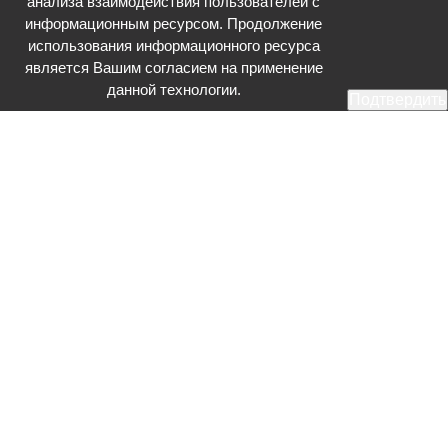
анализа взаимодействия пользователей с
информационным ресурсом. Продолжение
использования информационного ресурса
является Вашим согласием на применение
данной технологии.
Подтвердить
Общественное телевидение - Серпухов (ОТВ-Серпухов) - ресурс,
посвященный общественно-политической жизни в Серпухове.
Оперативное и разностороннее освещение актуальных событий,
интервью с интересными лицами, эксклюзивные материалы.
Главный редактор: Акинфеева О.А.
Редакция: +7 (4967) 12-44-36
glavred@otv-media.ru
Адрес редакции: 142203, Московская обл., г.о. Серпухов, ул. Джона
Рида, д.5.
Учредитель: Муниципальное автономное учреждение
«Серпуховское информационное агентство».
Знак информационной продукции в случаях, предусмотренных
Федеральным законом от 29 декабря 2010 года № 436-ФЗ «О
защите детей от информации, причиняющей вред их здоровью и