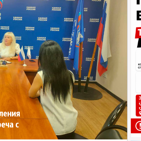
еления
еча с