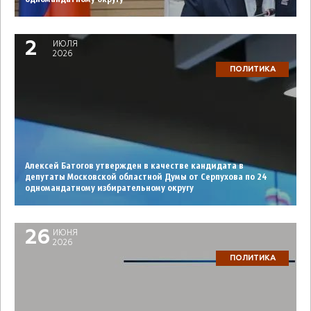
2
ИЮЛЯ
2026
ПОЛИТИКА
Алексей Батогов утвержден в качестве кандидата в
депутаты Московской областной Думы от Серпухова по 24
одномандатному избирательному округу
26
ИЮНЯ
2026
ПОЛИТИКА