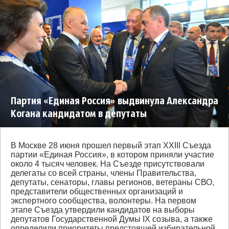
Партия «Единая Россия» выдвинула Александра
Когана кандидатом в депутаты
Государственной Думы от Серпухова по
Серпуховскому одномандатному округу
В Москве 28 июня прошел первый этап XXIII Съезда
партии «Единая Россия», в котором приняли участие
около 4 тысяч человек. На Съезде присутствовали
делегаты со всей страны, члены Правительства,
депутаты, сенаторы, главы регионов, ветераны СВО,
представители общественных организаций и
экспертного сообщества, волонтеры. На первом
этапе Съезда утвердили кандидатов на выборы
депутатов Государственной Думы IX созыва, а также
определили приоритеты предстоящей избирательной