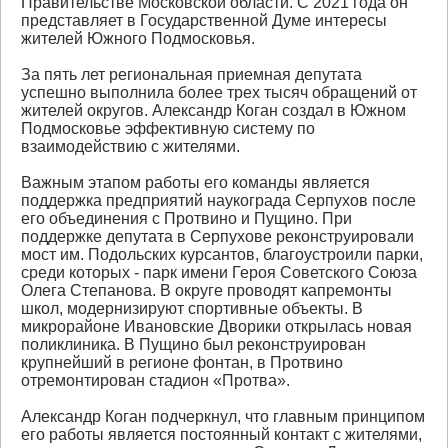
Правительстве Московской области. С 2021 года он
представляет в Государственной Думе интересы
жителей Южного Подмосковья.
За пять лет региональная приемная депутата
успешно выполнила более трех тысяч обращений от
жителей округов. Александр Коган создал в Южном
Подмосковье эффективную систему по
взаимодействию с жителями.
Важным этапом работы его команды является
поддержка предприятий наукограда Серпухов после
его объединения с Протвино и Пущино. При
поддержке депутата в Серпухове реконструировали
мост им. Подольских курсантов, благоустроили парки,
среди которых - парк имени Героя Советского Союза
Олега Степанова. В округе проводят капремонты
школ, модернизируют спортивные объекты. В
микрорайоне Ивановские Дворики открылась новая
поликлиника. В Пущино был реконструирован
крупнейший в регионе фонтан, в Протвино
отремонтирован стадион «Протва».
Александр Коган подчеркнул, что главным принципом
его работы является постоянный контакт с жителями,