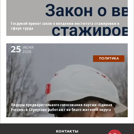
Госдумой принят закон о введении института стажировки в
сфере труда
25
ИЮНЯ
2026
ПОЛИТИКА
Лидеры предварительного голосования партии «Единая
Россия» в Серпухове работают на благо жителей округа
КОНТАКТЫ