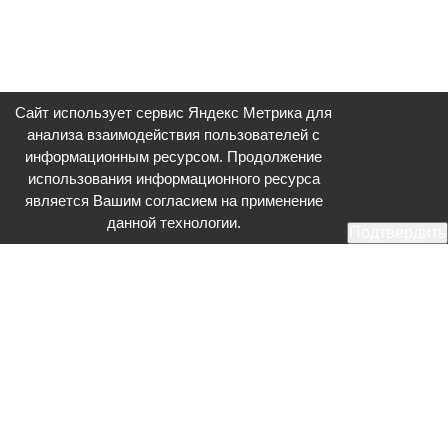
Сайт использует сервис Яндекс Метрика для
анализа взаимодействия пользователей с
информационным ресурсом. Продолжение
использования информационного ресурса
является Вашим согласием на применение
данной технологии.
Подтвердить
Общественное телевидение - Серпухов (ОТВ-Серпухов) - ресурс,
посвященный общественно-политической жизни в Серпухове.
Оперативное и разностороннее освещение актуальных событий,
интервью с интересными лицами, эксклюзивные материалы.
Главный редактор: Акинфеева О.А.
Редакция: +7 (4967) 12-44-36
glavred@otv-media.ru
Адрес редакции: 142203, Московская обл., г.о. Серпухов, ул. Джона