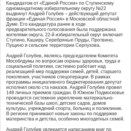
Кандидатом от «Единой России» по Ступинскому
одномандатному избирательному округу №22
выдвинут Андрей Голубев – действующий депутат
фракции «Единая Россия» в Московской областной
Думе. Его кандидатура ранее в ходе
предварительного голосования была поддержана
жителями округа. 22-й избирательный округ включает
Ступино, Каширу, Серебряные Пруды, Протвино,
Пущино и сельские территории Серпухова.
Андрей Голубев, являясь председателем Комитета
Мособлдумы по вопросам охраны здоровья, труда и
социальной политики, системно работает над
реализацией мер поддержки семей, детей, старшего
поколения, участников спецоперации. В рамках
программы инициативного бюджетирования депутат
исполнил около ста наказов. Андрей Голубев провел
148 личных приемов граждан. В Южном Подмосковье
проводится системное укрепление материально-
технической базы школ, детских садов, домов
культуры, учреждений спорта, больниц и поликлиник.
В регионе принимают новые законы по поддержке
материнства и детства, особенно многодетных семей.
Андрей Голубев увлекается написанием книг по