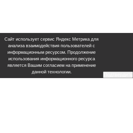
Сайт использует сервис Яндекс Метрика для
анализа взаимодействия пользователей с
информационным ресурсом. Продолжение
использования информационного ресурса
является Вашим согласием на применение
данной технологии.
Подтвердить
Общественное телевидение - Серпухов (ОТВ-Серпухов) - ресурс,
посвященный общественно-политической жизни в Серпухове.
Оперативное и разностороннее освещение актуальных событий,
интервью с интересными лицами, эксклюзивные материалы.
Главный редактор: Акинфеева О.А.
Редакция: +7 (4967) 12-44-36
glavred@otv-media.ru