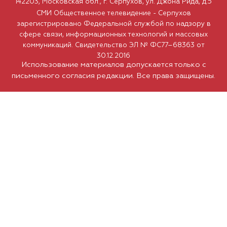
142203, Московская обл., г. Серпухов, ул. Джона Рида, д.5
СМИ Общественное телевидение - Серпухов
зарегистрировано Федеральной службой по надзору в
сфере связи, информационных технологий и массовых
коммуникаций. Свидетельство ЭЛ № ФС77–68363 от
30.12.2016
Использование материалов допускается только с
письменного согласия редакции. Все права защищены.