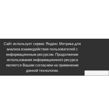
Сайт использует сервис Яндекс Метрика для
анализа взаимодействия пользователей с
информационным ресурсом. Продолжение
использования информационного ресурса
является Вашим согласием на применение
данной технологии.
Подтвердить
Общественное телевидение - Серпухов (ОТВ-Серпухов) - ресурс,
посвященный общественно-политической жизни в Серпухове.
Оперативное и разностороннее освещение актуальных событий,
интервью с интересными лицами, эксклюзивные материалы.
Главный редактор: Акинфеева О.А.