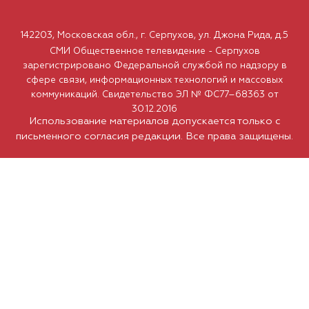
142203, Московская обл., г. Серпухов, ул. Джона Рида, д.5
СМИ Общественное телевидение - Серпухов
зарегистрировано Федеральной службой по надзору в
сфере связи, информационных технологий и массовых
коммуникаций. Свидетельство ЭЛ № ФС77–68363 от
30.12.2016
Использование материалов допускается только с
письменного согласия редакции. Все права защищены.