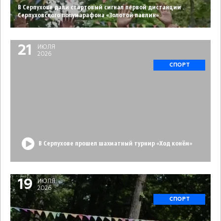
В Серпухове дали стартовый сигнал первой дистанции
Серпуховского полумарафона «Золотой павлин»
21
ИЮЛЯ
2026
СПОРТ
В Серпухове прошел шахматный турнир «Ход конём»
19
ИЮЛЯ
2026
СПОРТ