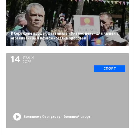
В Серпухове прошел фестиваль «Фитнес день» для людей с
ограниченными возможностями здоровья
14
ИЮЛЯ
2026
СПОРТ
Большому Серпухову - большой спорт