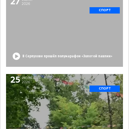
27
2026
СПОРТ
В Серпухове прошёл полумарафон «Золотой павлин»
25
ИЮЛЯ
2026
СПОРТ