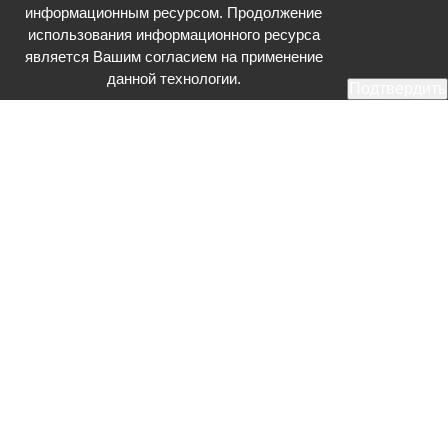
информационным ресурсом. Продолжение
использования информационного ресурса
является Вашим согласием на применение
данной технологии.
Подтвердить
Общественное телевидение - Серпухов (ОТВ-Серпухов) - ресурс,
посвященный общественно-политической жизни в Серпухове.
Оперативное и разностороннее освещение актуальных событий,
интервью с интересными лицами, эксклюзивные материалы.
Главный редактор: Акинфеева О.А.
Редакция: +7 (4967) 12-44-36
glavred@otv-media.ru
Адрес редакции: 142203, Московская обл., г.о. Серпухов, ул. Джона
Рида, д.5.
Учредитель: Муниципальное автономное учреждение
«Серпуховское информационное агентство».
Знак информационной продукции в случаях, предусмотренных
Федеральным законом от 29 декабря 2010 года № 436-ФЗ «О
защите детей от информации, причиняющей вред их здоровью и
развитию» (речь идет о знаке «16+»).