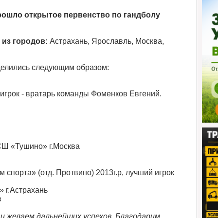
рошло открытое первенство по гандболу
 из городов:
Астрахань, Ярославль, Москва,
еделились следующим образом:
игрок - вратарь команды Фоменков Евгений.
СШ «Тушино» г.Москва
спорта» (отд. Протвино) 2013г.р, лучший игрок
 г.Астрахань
в
и желаем дальнейших успехов. Благодарим