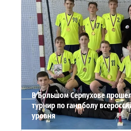
В Большом Серпухове проше
турнир по гандболу всеросси
уровня