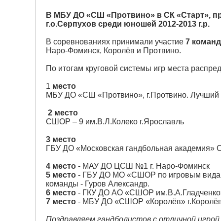
В МБУ ДО «СШ «Протвино» в СК «Старт», п
г.о.Серпухов среди юношей 2012-2013 г.р.
В соревнованиях принимали участие
7 команд
Наро-Фоминск, Королёв и Протвино.
По итогам круговой системы игр места распр
1
место
МБУ ДО «СШ «Протвино», г.Протвино. Лучший 
2 место
СШОР – 9 им.В.Л.Колеко г.Ярославль
3 место
ГБУ ДО «Московская гандбольная академия» 
4 место
- МАУ ДО ЦСШ №1 г. Наро-Фоминск
5 место
- ГБУ ДО МО «СШОР по игровым видам 
команды - Гуров Александр.
6 место
- ГКУ ДО АО «СШОР им.В.А.Гладченко»
7 место
- МБУ ДО «СШОР «Королёв» г.Королё
Поздравляем гандболистов с отличной игрой 