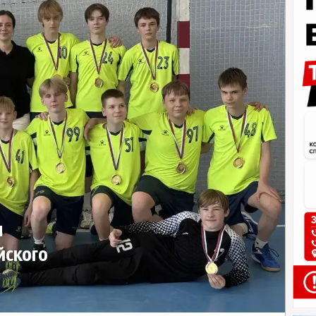
л
йского