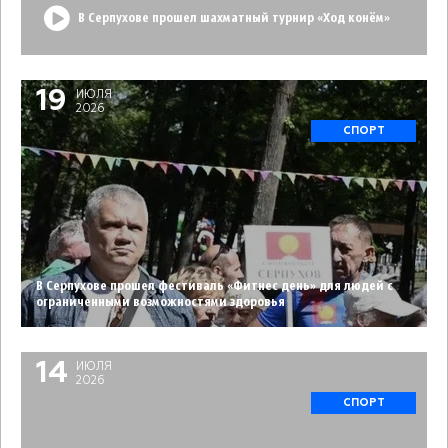
В Серпухове прошел шахматный турнир «Ход конём»
19
ИЮЛЯ
2026
СПОРТ
В Серпухове прошел фестиваль «Фитнес день» для людей с
ограниченными возможностями здоровья
14
ИЮЛЯ
2026
СПОРТ