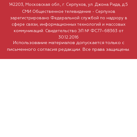
142203, Московская обл., г. Серпухов, ул. Джона Рида, д.5
СМИ Общественное телевидение - Серпухов
зарегистрировано Федеральной службой по надзору в
сфере связи, информационных технологий и массовых
коммуникаций. Свидетельство ЭЛ № ФС77–68363 от
30.12.2016
Использование материалов допускается только с
письменного согласия редакции. Все права защищены.