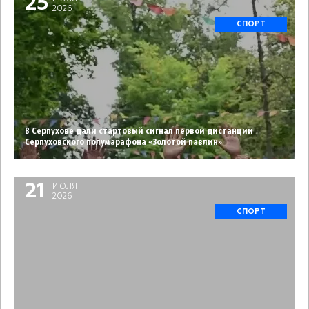
25
2026
СПОРТ
В Серпухове дали стартовый сигнал первой дистанции
Серпуховского полумарафона «Золотой павлин»
21
ИЮЛЯ
2026
СПОРТ