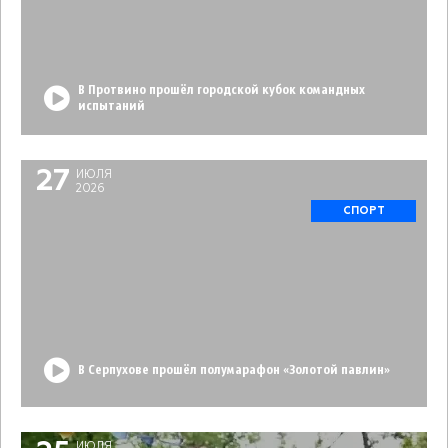
В Протвино прошёл городской кубок командных
испытаний
27
ИЮЛЯ
2026
СПОРТ
В Серпухове прошёл полумарафон «Золотой павлин»
ИЮЛЯ