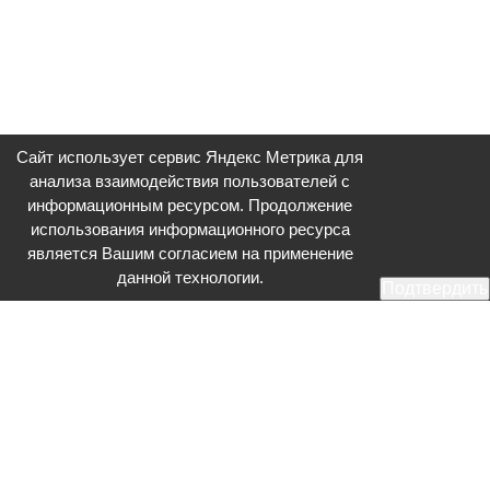
Сайт использует сервис Яндекс Метрика для
анализа взаимодействия пользователей с
информационным ресурсом. Продолжение
использования информационного ресурса
является Вашим согласием на применение
данной технологии.
Подтвердить
Общественное телевидение - Серпухов (ОТВ-Серпухов) - ресурс,
посвященный общественно-политической жизни в Серпухове.
Оперативное и разностороннее освещение актуальных событий,
интервью с интересными лицами, эксклюзивные материалы.
Главный редактор: Акинфеева О.А.
Редакция: +7 (4967) 12-44-36