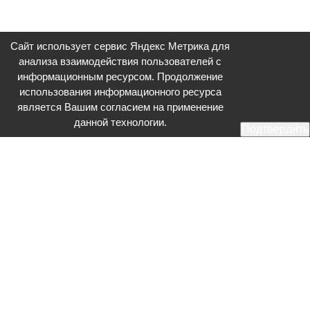
Сайт использует сервис Яндекс Метрика для
анализа взаимодействия пользователей с
информационным ресурсом. Продолжение
использования информационного ресурса
является Вашим согласием на применение
данной технологии.
Подтвердить
Общественное телевидение - Серпухов (ОТВ-Серпухов) - ресурс,
посвященный общественно-политической жизни в Серпухове.
Оперативное и разностороннее освещение актуальных событий,
интервью с интересными лицами, эксклюзивные материалы.
Главный редактор: Акинфеева О.А.
Редакция: +7 (4967) 12-44-36
glavred@otv-media.ru
Адрес редакции: 142203, Московская обл., г.о. Серпухов, ул. Джона
Рида, д.5.
Учредитель: Муниципальное автономное учреждение