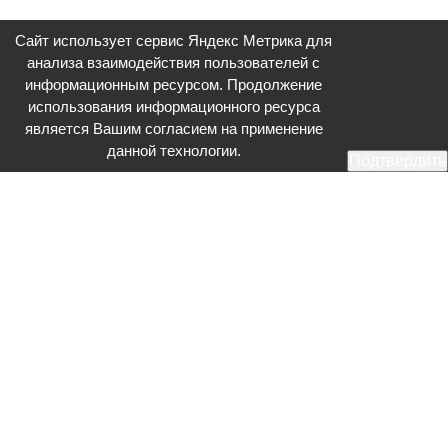
Сайт использует сервис Яндекс Метрика для
анализа взаимодействия пользователей с
информационным ресурсом. Продолжение
использования информационного ресурса
является Вашим согласием на применение
данной технологии.
Подтвердить
Общественное телевидение - Серпухов (ОТВ-Серпухов) - ресурс,
посвященный общественно-политической жизни в Серпухове.
Оперативное и разностороннее освещение актуальных событий,
интервью с интересными лицами, эксклюзивные материалы.
Главный редактор: Акинфеева О.А.
Редакция: +7 (4967) 12-44-36
glavred@otv-media.ru
Адрес редакции: 142203, Московская обл., г.о. Серпухов, ул. Джона
Рида, д.5.
Учредитель: Муниципальное автономное учреждение
«Серпуховское информационное агентство».