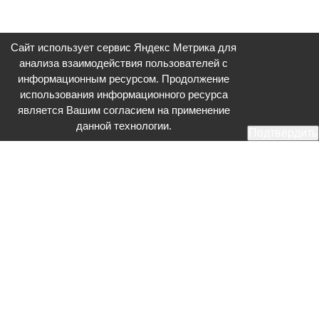
Сайт использует сервис Яндекс Метрика для
анализа взаимодействия пользователей с
информационным ресурсом. Продолжение
использования информационного ресурса
является Вашим согласием на применение
данной технологии.
Подтвердить
Общественное телевидение - Серпухов (ОТВ-Серпухов) - ресурс,
посвященный общественно-политической жизни в Серпухове.
Оперативное и разностороннее освещение актуальных событий,
интервью с интересными лицами, эксклюзивные материалы.
Главный редактор: Акинфеева О.А.
Редакция: +7 (4967) 12-44-36
glavred@otv-media.ru
Адрес редакции: 142203, Московская обл., г.о. Серпухов, ул. Джона
Рида, д.5.
Учредитель: Муниципальное автономное учреждение