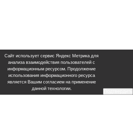
Сайт использует сервис Яндекс Метрика для
анализа взаимодействия пользователей с
информационным ресурсом. Продолжение
использования информационного ресурса
является Вашим согласием на применение
данной технологии.
Подтвердить
Общественное телевидение - Серпухов (ОТВ-Серпухов) - ресурс,
посвященный общественно-политической жизни в Серпухове.
Оперативное и разностороннее освещение актуальных событий,
интервью с интересными лицами, эксклюзивные материалы.