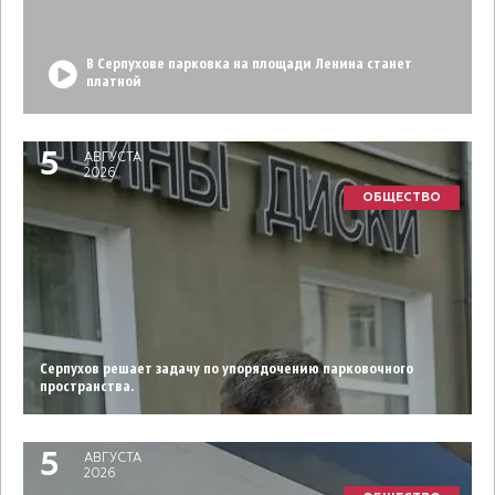
В Серпухове парковка на площади Ленина станет
платной
5
АВГУСТА
2026
ОБЩЕСТВО
Серпухов решает задачу по упорядочению парковочного
пространства.
5
АВГУСТА
2026