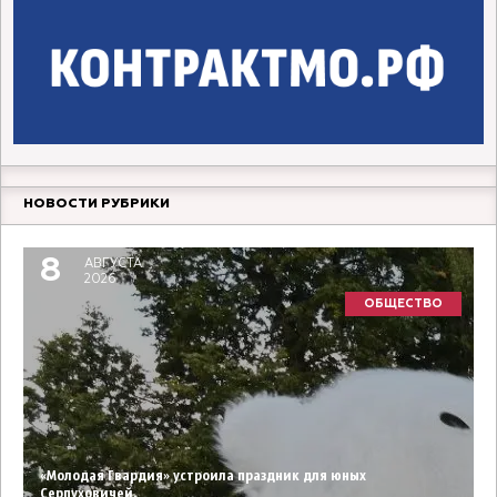
НОВОСТИ РУБРИКИ
8
АВГУСТА
2026
ОБЩЕСТВО
«Молодая Гвардия» устроила праздник для юных
Серпуховичей.