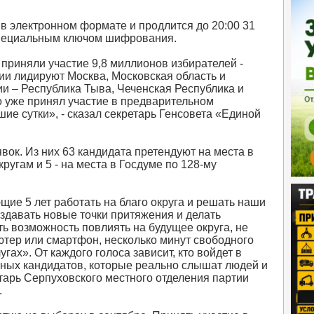
 в электронном формате и продлится до 20:00 31
специальным ключом шифрования.
 приняли участие 9,8 миллионов избирателей -
ии лидируют Москва, Московская область и
и – Республика Тыва, Чеченская Республика и
о уже принял участие в предварительном
шие сутки», - сказал секретарь Генсовета «Единой
ок. Из них 63 кандидата претендуют на места в
ругам и 5 - на места в Госдуме по 128-му
ие 5 лет работать на благо округа и решать наши
оздавать новые точки притяжения и делать
ь возможность повлиять на будущее округа, не
ютер или смартфон, несколько минут свободного
ах». От каждого голоса зависит, кто войдет в
йных кандидатов, которые реально слышат людей и
етарь Серпуховского местного отделения партии
.