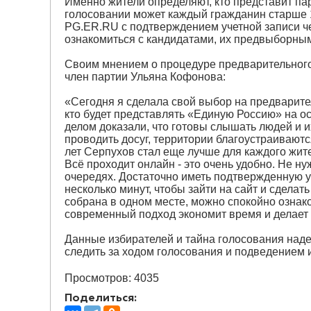
Именно жители определяют, кто представит пар
голосовании может каждый гражданин старше 1
PG.ER.RU с подтверждением учетной записи че
ознакомиться с кандидатами, их предвыборны
Своим мнением о процедуре предварительного
член партии Ульяна Кофонова:
«Сегодня я сделала свой выбор на предварите
кто будет представлять «Единую Россию» на о
делом доказали, что готовы слышать людей и и
проводить досуг, территории благоустраиваютс
лет Серпухов стал еще лучше для каждого жите
Всё проходит онлайн - это очень удобно. Не нуж
очередях. Достаточно иметь подтвержденную у
несколько минут, чтобы зайти на сайт и сдела
собрана в одном месте, можно спокойно ознак
современный подход экономит время и делает
Данные избирателей и тайна голосования над
следить за ходом голосования и подведением 
Просмотров: 4035
Поделиться: