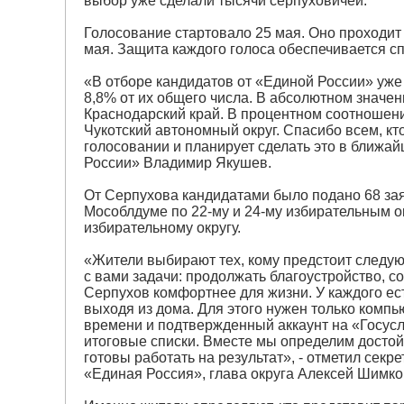
выбор уже сделали тысячи серпуховичей.
Голосование стартовало 25 мая. Оно проходит
мая. Защита каждого голоса обеспечивается 
«В отборе кандидатов от «Единой России» уже
8,8% от их общего числа. В абсолютном значен
Краснодарский край. В процентном соотношени
Чукотский автономный округ. Спасибо всем, кт
голосовании и планирует сделать это в ближай
России» Владимир Якушев.
От Серпухова кандидатами было подано 68 заяв
Мособлдуме по 22-му и 24-му избирательным ок
избирательному округу.
«Жители выбирают тех, кому предстоит следующ
с вами задачи: продолжать благоустройство, с
Серпухов комфортнее для жизни. У каждого ест
выходя из дома. Для этого нужен только компь
времени и подтвержденный аккаунт на «Госуслуг
итоговые списки. Вместе мы определим досто
готовы работать на результат», - отметил секр
«Единая Россия», глава округа Алексей Шимко