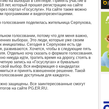
тию на выборах в сентябре. Принять участие в
8 лет, который прошел регистрацию на сайте
рез портал «Госуслуги». На сайте также можно
ми программами и видеопрезентациями.
 голосования поделилась жительница Серпухова,
льном голосовании, потому что для меня важно,
сенних выборах. Это люди, которые уже своим
х инициативы. Сегодня в Серпухове есть где
я, развиваются. Хочется, чтобы в следующие пять
ля. Отдельно хочу сказать о формате голосования.
но никуда идти, тратить время на дорогу, стоять в
четную запись на «Госуслугах» и буквально
ть свой выбор. Вся информация о кандидатах
омиться и принять взвешенное решение. Такой
 голосование доступным для каждого».
ежно защищены. Все заинтересованные смогут
итогов на сайте PG.ER.RU.