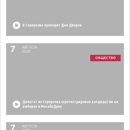
В Серпухове проходят Дни Дворов
7
АВГУСТА
2026
ОБЩЕСТВО
Депутат из Серпухова зарегистрирован кандидатом на
выборах в МособлДуму
7
АВГУСТА