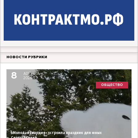
НОВОСТИ РУБРИКИ
8
АВГУСТА
2026
ОБЩЕСТВО
«Молодая Гвардия» устроила праздник для юных
Серпуховичей.