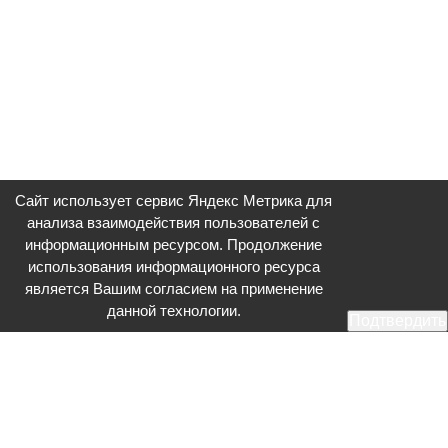
Сайт использует сервис Яндекс Метрика для
анализа взаимодействия пользователей с
информационным ресурсом. Продолжение
использования информационного ресурса
является Вашим согласием на применение
данной технологии.
Подтвердить
Общественное телевидение - Серпухов (ОТВ-Серпухов) - ресурс,
посвященный общественно-политической жизни в Серпухове.
Оперативное и разностороннее освещение актуальных событий,
интервью с интересными лицами, эксклюзивные материалы.