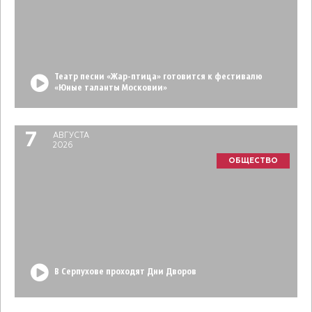
Театр песни «Жар-птица» готовится к фестивалю
«Юные таланты Московии»
7
АВГУСТА
2026
ОБЩЕСТВО
В Серпухове проходят Дни Дворов