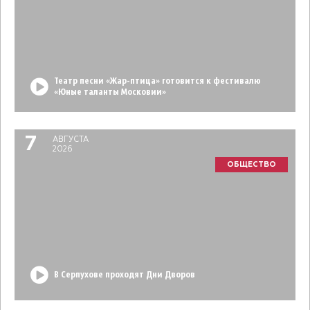
Театр песни «Жар-птица» готовится к фестивалю
«Юные таланты Московии»
7
АВГУСТА
2026
ОБЩЕСТВО
В Серпухове проходят Дни Дворов