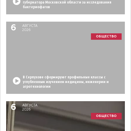
губернатора Московской области за исследования
бактериофагов
6
АВГУСТА
2026
ОБЩЕСТВО
В Серпухове сформируют профильные классы с
углубленным изучением медицины, инженерии и
агротехнологии
6
АВГУСТА
2026
ОБЩЕСТВО