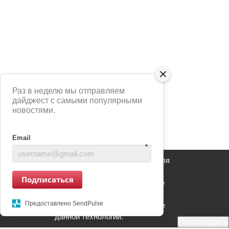
Раз в неделю мы отправляем
дайджест с самыми популярными
новостями.
Email
*
Сайт использует сервис Яндекс Метрика для
анализа взаимодействия пользователей с
Подписаться
информационным ресурсом. Продолжение
использования информационного ресурса
Предоставлено SendPulse
является Вашим согласием на применение
данной технологии.
Подтвердить