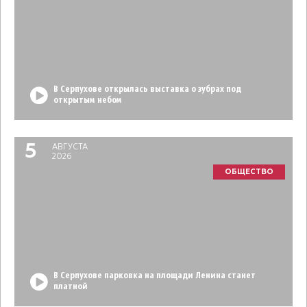
В Серпухове открылась выставка о зубрах под
открытым небом
5
АВГУСТА
2026
ОБЩЕСТВО
В Серпухове парковка на площади Ленина станет
платной