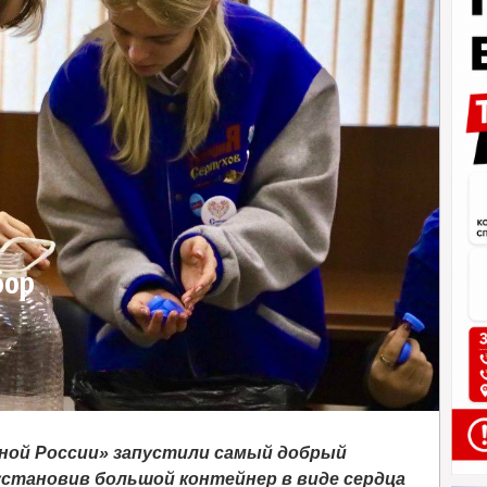
бор
ной России» запустили самый добрый
установив большой контейнер в виде сердца