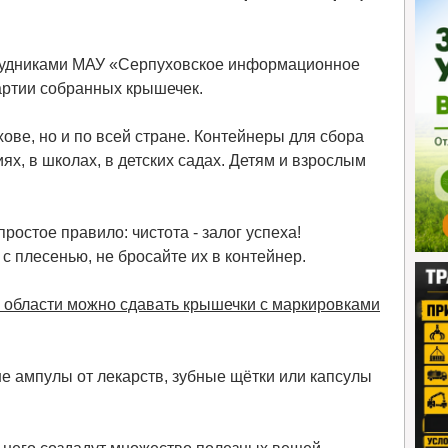
трудниками МАУ «Серпуховское информационное
артии собранных крышечек.
хове, но и по всей стране. Контейнеры для сбора
, в школах, в детских садах. Детям и взрослым
ростое правило: чистота - залог успеха!
 плесенью, не бросайте их в контейнер.
 области можно сдавать крышечки с маркировками
не ампулы от лекарств, зубные щётки или капсулы