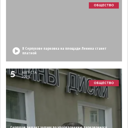
ОБЩЕСТВО
В Серпухове парковка на площади Ленина станет
платной
5
АВГУСТА
2026
ОБЩЕСТВО
Серпухов решает задачу по упорядочению парковочного