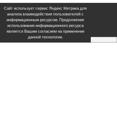
Сайт использует сервис Яндекс Метрика для
анализа взаимодействия пользователей с
информационным ресурсом. Продолжение
использования информационного ресурса
является Вашим согласием на применение
данной технологии.
Подтвердить
Общественное телевидение - Серпухов (ОТВ-Серпухов) - ресурс,
посвященный общественно-политической жизни в Серпухове.
Оперативное и разностороннее освещение актуальных событий,
интервью с интересными лицами, эксклюзивные материалы.
Главный редактор: Акинфеева О.А.
Редакция: +7 (4967) 12-44-36
glavred@otv-media.ru
Адрес редакции: 142203, Московская обл., г.о. Серпухов, ул. Джона
Рида, д.5.
Учредитель: Муниципальное автономное учреждение
«Серпуховское информационное агентство».
Знак информационной продукции в случаях, предусмотренных