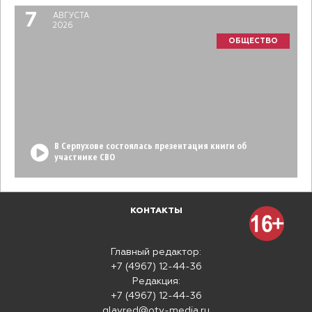
7
АВГУСТА
2026
ОБЩЕСТВО
В Серпухове состоялась презентация книги об
участнике СВО
КОНТАКТЫ
Главный редактор:
+7 (4967) 12-44-36
Редакция:
+7 (4967) 12-44-36
glavred@otv-media.ru