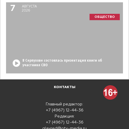
7
АВГУСТА
2026
ОБЩЕСТВО
В Серпухове состоялась презентация книги об
участнике СВО
КОНТАКТЫ
Главный редактор:
+7 (4967) 12-44-36
Редакция:
+7 (4967) 12-44-36
glavred@otv-media.ru