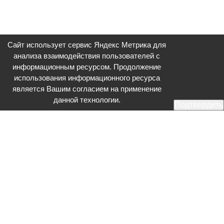
Сайт использует сервис Яндекс Метрика для
анализа взаимодействия пользователей с
информационным ресурсом. Продолжение
использования информационного ресурса
является Вашим согласием на применение
данной технологии.
Подтвердить
Общественное телевидение - Серпухов (ОТВ-Серпухов) - ресурс,
посвященный общественно-политической жизни в Серпухове.
Оперативное и разностороннее освещение актуальных событий,
интервью с интересными лицами, эксклюзивные материалы.
Главный редактор: Акинфеева О.А.
Редакция: +7 (4967) 12-44-36
glavred@otv-media.ru
Адрес редакции: 142203, Московская обл., г.о. Серпухов, ул. Джона
Рида, д.5.