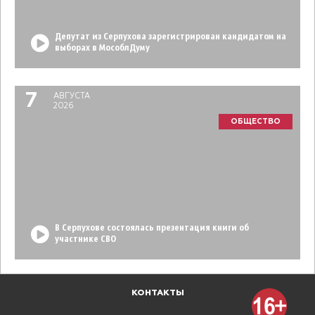
Депутат из Серпухова зарегистрирован кандидатом на
выборах в МособлДуму
7
АВГУСТА
2026
ОБЩЕСТВО
В Серпухове состоялась презентация книги об
участнике СВО
КОНТАКТЫ