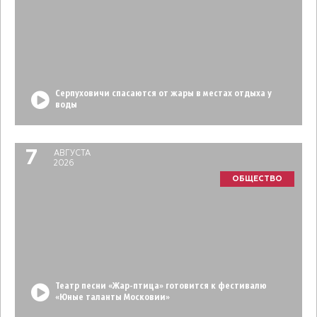
Серпуховичи спасаются от жары в местах отдыха у
воды
7
АВГУСТА
2026
ОБЩЕСТВО
Театр песни «Жар-птица» готовится к фестивалю
«Юные таланты Московии»