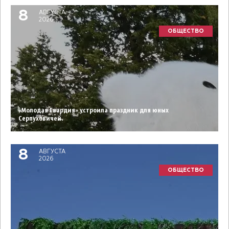
8
АВГУСТА
2026
ОБЩЕСТВО
«Молодая Гвардия» устроила праздник для юных
Серпуховичей.
8
АВГУСТА
2026
ОБЩЕСТВО