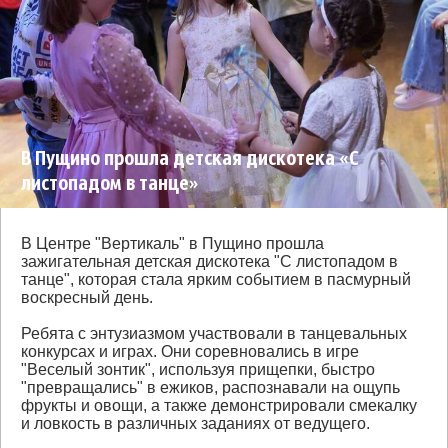
В Пущино прошла детская дискотека «С
листопадом в танце»
В Центре "Вертикаль" в Пущино прошла
зажигательная детская дискотека "С листопадом в
танце", которая стала ярким событием в пасмурный
воскресный день.
Ребята с энтузиазмом участвовали в танцевальных
конкурсах и играх. Они соревновались в игре
"Веселый зонтик", используя прищепки, быстро
"превращались" в ежиков, распознавали на ощупь
фрукты и овощи, а также демонстрировали смекалку
и ловкость в различных заданиях от ведущего.