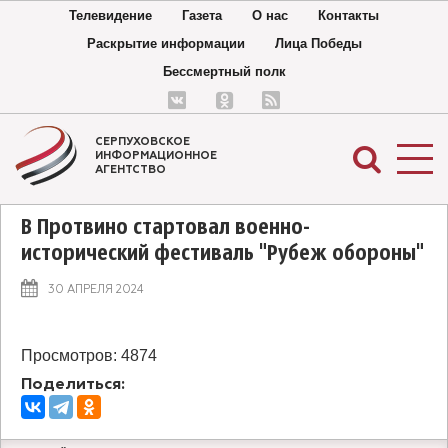
Телевидение
Газета
О нас
Контакты
Раскрытие информации
Лица Победы
Бессмертный полк
СЕРПУХОВСКОЕ
ИНФОРМАЦИОННОЕ
АГЕНТСТВО
В Протвино стартовал военно-
исторический фестиваль "Рубеж обороны"
В Протвино стартовал военно-исторический
30 АПРЕЛЯ 2024
фестиваль "Рубеж обороны"
Просмотров: 4874
Поделиться: