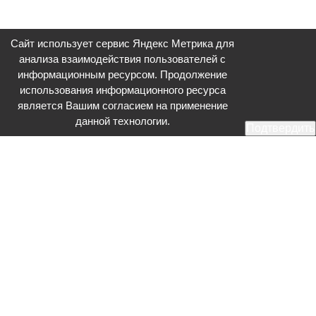
Сайт использует сервис Яндекс Метрика для
анализа взаимодействия пользователей с
информационным ресурсом. Продолжение
использования информационного ресурса
является Вашим согласием на применение
данной технологии.
Подтвердить
Общественное телевидение - Серпухов (ОТВ-Серпухов) - ресурс,
посвященный общественно-политической жизни в Серпухове.
Оперативное и разностороннее освещение актуальных событий,
интервью с интересными лицами, эксклюзивные материалы.
Главный редактор: Акинфеева О.А.
Редакция: +7 (4967) 12-44-36
glavred@otv-media.ru
Адрес редакции: 142203, Московская обл., г.о. Серпухов, ул. Джона
Рида, д.5.
Учредитель: Муниципальное автономное учреждение