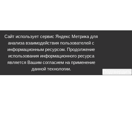
Сайт использует сервис Яндекс Метрика для
анализа взаимодействия пользователей с
информационным ресурсом. Продолжение
использования информационного ресурса
является Вашим согласием на применение
данной технологии.
Подтвердить
Общественное телевидение - Серпухов (ОТВ-Серпухов) - ресурс,
посвященный общественно-политической жизни в Серпухове.
Оперативное и разностороннее освещение актуальных событий,
интервью с интересными лицами, эксклюзивные материалы.
Главный редактор: Акинфеева О.А.
Редакция: +7 (4967) 12-44-36
glavred@otv-media.ru