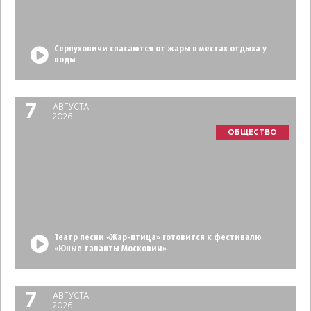
Серпуховичи спасаются от жары в местах отдыха у
воды
7
АВГУСТА
2026
ОБЩЕСТВО
Театр песни «Жар-птица» готовится к фестивалю
«Юные таланты Московии»
7
АВГУСТА
2026