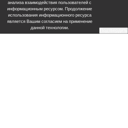
анализа взаимодействия пользователей с
информационным ресурсом. Продолжение
использования информационного ресурса
является Вашим согласием на применение
данной технологии.
Подтвердить
Общественное телевидение - Серпухов (ОТВ-Серпухов) - ресурс,
посвященный общественно-политической жизни в Серпухове.
Оперативное и разностороннее освещение актуальных событий,
интервью с интересными лицами, эксклюзивные материалы.
Главный редактор: Акинфеева О.А.
Редакция: +7 (4967) 12-44-36
glavred@otv-media.ru
Адрес редакции: 142203, Московская обл., г.о. Серпухов, ул. Джона
Рида, д.5.
Учредитель: Муниципальное автономное учреждение
«Серпуховское информационное агентство».
Знак информационной продукции в случаях, предусмотренных
Федеральным законом от 29 декабря 2010 года № 436-ФЗ «О
защите детей от информации, причиняющей вред их здоровью и