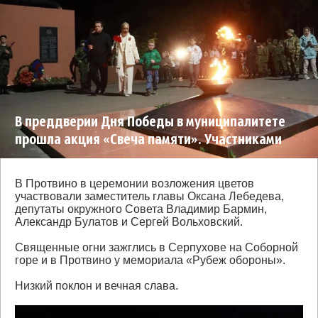
В преддверии Дня Победы в муниципалитете
прошла акция «Свеча памяти». Участниками
стали сотни жителей.
В Протвино в церемонии возложения цветов
участвовали заместитель главы Оксана Лебедева,
депутаты окружного Совета Владимир Бармин,
Александр Булатов и Сергей Вольховский.
Священные огни зажглись в Серпухове на Соборной
горе и в Протвино у мемориала «Рубеж обороны».
Низкий поклон и вечная слава.