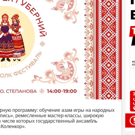
нтября,
одный
ыке
ирную программу: обучение азам игры на народных
опись», ремесленные мастер-классы, широкую
в числе которых государственный ансамбль
«Коленкор».