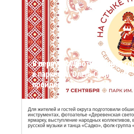
В первую субботу осени, 7 се
в парке им. Олега Степанова
пройдет традиционный нар
фолк-фест «Серпухов - на ст
трёх губерний»
Для жителей и гостей округа подготовили обш
инструментах, фотоателье «Деревенская свет
ярмарку, выступление народных коллективов, 
русской музыки и танца «Садко», фолк-группа 