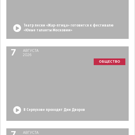
Театр песни «Жар-птица» готовится к фестивалю
«Юные таланты Московии»
7
АВГУСТА
2026
ОБЩЕСТВО
В Серпухове проходят Дни Дворов
АВГУСТА